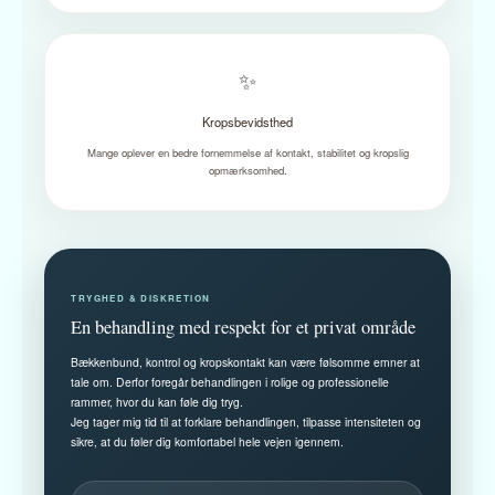
✨
Kropsbevidsthed
Mange oplever en bedre fornemmelse af kontakt, stabilitet og kropslig
opmærksomhed.
TRYGHED & DISKRETION
En behandling med respekt for et privat område
Bækkenbund, kontrol og kropskontakt kan være følsomme emner at
tale om. Derfor foregår behandlingen i rolige og professionelle
rammer, hvor du kan føle dig tryg.
Jeg tager mig tid til at forklare behandlingen, tilpasse intensiteten og
sikre, at du føler dig komfortabel hele vejen igennem.