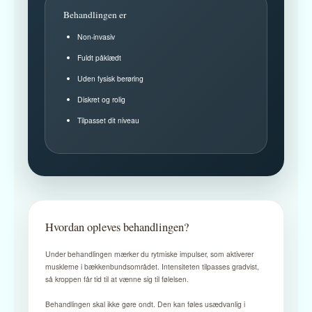
Behandlingen er
Non-invasiv
Fuldt påklædt
Uden fysisk berøring
Diskret og rolig
Tilpasset dit niveau
Hvordan opleves behandlingen?
Under behandlingen mærker du rytmiske impulser, som aktiverer
musklerne i bækkenbundsområdet. Intensiteten tilpasses gradvist,
så kroppen får tid til at vænne sig til følelsen.
Behandlingen skal ikke gøre ondt. Den kan føles usædvanlig i