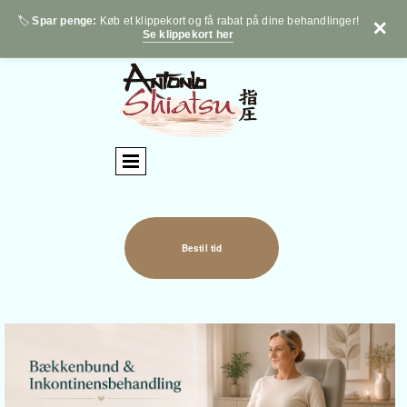
🏷️
Spar penge:
Køb et klippekort og få rabat på dine behandlinger!
✕
Se klippekort her
Bestil tid