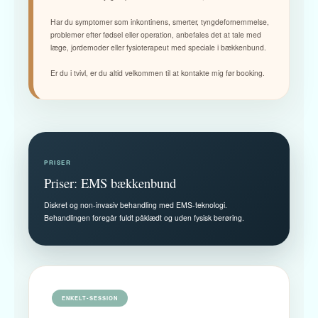
Har du symptomer som inkontinens, smerter, tyngdefornemmelse,
problemer efter fødsel eller operation, anbefales det at tale med
læge, jordemoder eller fysioterapeut med speciale i bækkenbund.
Er du i tvivl, er du altid velkommen til at kontakte mig før booking.
PRISER
Priser: EMS bækkenbund
Diskret og non-invasiv behandling med EMS-teknologi.
Behandlingen foregår fuldt påklædt og uden fysisk berøring.
ENKELT-SESSION