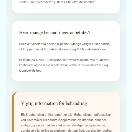
starten, men intensiteten justeres altid efter din komfort.
Hvor mange behandlinger anbefales?
Behovet varierer fra person til person. Mange vælger et kort forløb,
så kroppen får tid til gradvist at vænne sig til EMS-stimuleringen.
Et forløb på 6 eller 10 sessioner kan være relevant, hvis du ønsker
kontinuitet og en mere regelmæssig støtte til muskelaktivering og
kropsbevidsthed.
Vigtig information før behandling
EMS-behandling er ikke egnet for alle. Behandlingen udføres ikke
ved pacemaker eller andre indopererede elektroniske enheder,
epilepsi, graviditet, aktive infektioner, alvorlige hjerteproblemer,
trombose eller nylige operationer i det område, der skal behandles.