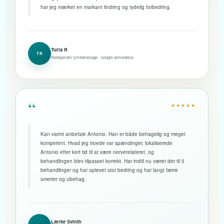
har jeg mærket en markant lindring og tydelig forbedring.
Turia R
TR
Postoperativ lymfedrænage · Google-anmeldelse
“
★★★★★
Kan varmt anbefale Antonio. Han er både behagelig og meget
kompetent. Hvad jeg troede var spændinger, lokaliserede
Antonio efter kort tid til at være nerverelateret, og
behandlingen blev tilpasset korrekt. Har indtil nu været der til 5
behandlinger og har oplevet stor bedring og har langt færre
smerter og ubehag.
Lærke Svinth