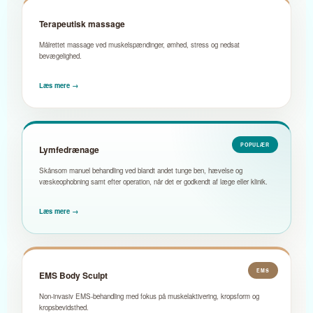
Terapeutisk massage
Målrettet massage ved muskelspændinger, ømhed, stress og nedsat
bevægelighed.
Læs mere →
POPULÆR
Lymfedrænage
Skånsom manuel behandling ved blandt andet tunge ben, hævelse og
væskeophobning samt efter operation, når det er godkendt af læge eller klinik.
Læs mere →
EMS
EMS Body Sculpt
Non-invasiv EMS-behandling med fokus på muskelaktivering, kropsform og
kropsbevidsthed.