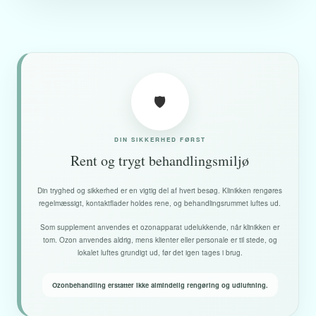
🛡️
DIN SIKKERHED FØRST
Rent og trygt behandlingsmiljø
Din tryghed og sikkerhed er en vigtig del af hvert besøg. Klinikken rengøres
regelmæssigt, kontaktflader holdes rene, og behandlingsrummet luftes ud.
Som supplement anvendes et ozonapparat udelukkende, når klinikken er
tom. Ozon anvendes aldrig, mens klienter eller personale er til stede, og
lokalet luftes grundigt ud, før det igen tages i brug.
Ozonbehandling erstatter ikke almindelig rengøring og udluftning.