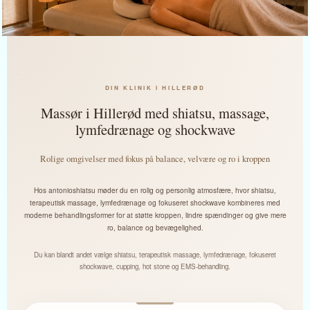
DIN KLINIK I HILLERØD
Massør i Hillerød med shiatsu, massage,
lymfedrænage og shockwave
Rolige omgivelser med fokus på balance, velvære og ro i kroppen
Hos antonioshiatsu møder du en rolig og personlig atmosfære, hvor shiatsu,
terapeutisk massage, lymfedrænage og fokuseret shockwave kombineres med
moderne behandlingsformer for at støtte kroppen, lindre spændinger og give mere
ro, balance og bevægelighed.
Du kan blandt andet vælge shiatsu, terapeutisk massage, lymfedrænage, fokuseret
shockwave, cupping, hot stone og EMS-behandling.