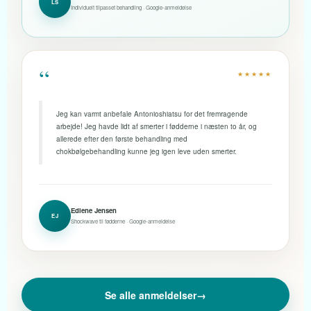
LS
Individuelt tilpasset behandling · Google-anmeldelse
“
★★★★★
Jeg kan varmt anbefale Antonioshiatsu for det fremragende
arbejde! Jeg havde lidt af smerter i fødderne i næsten to år, og
allerede efter den første behandling med
chokbølgebehandling kunne jeg igen leve uden smerter.
Edlene Jensen
EJ
Shockwave til fødderne · Google-anmeldelse
Se alle anmeldelser
→