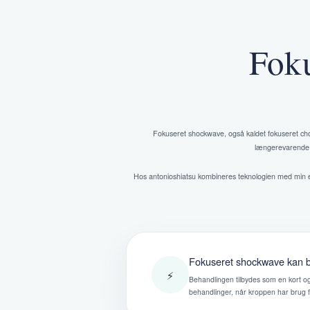
Foku
Fokuseret shockwave, også kaldet fokuseret cho
længerevarende ir
Hos antonioshiatsu kombineres teknologien med min er
Fokuseret shockwave kan 
⚡
Behandlingen tilbydes som en kort o
behandlinger, når kroppen har brug f