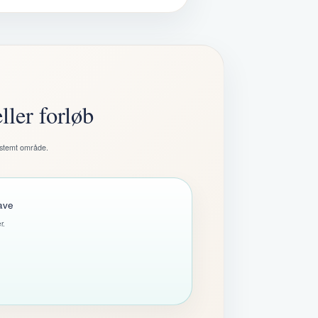
ler forløb
bestemt område.
ave
r.