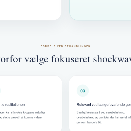
FORDELE VED BEHANDLINGEN
orfor vælge fokuseret shockwa
03
tte restitutionen
Relevant ved længerevarende ge
gen kan stimulere kroppens naturlige
Særligt interessant ved senebelastning,
og støtte vævet i at komme videre.
overbelastning og områder, der har været irr
gennem længere tid.