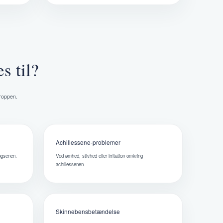
s til?
kroppen.
Achillessene-problemer
angsenen.
Ved ømhed, stivhed eller irritation omkring
achillessenen.
Skinnebensbetændelse