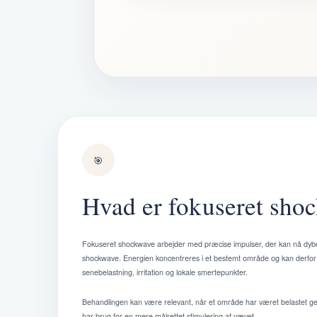
🎯
Hvad er fokuseret sho
Fokuseret shockwave arbejder med præcise impulser, der kan nå dyber
shockwave. Energien koncentreres i et bestemt område og kan derfor
senebelastning, irritation og lokale smertepunkter.
Behandlingen kan være relevant, når et område har været belastet ge
har brug for en mere målrettet stimulering af vævet.