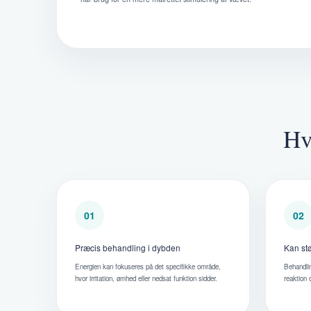
Hv
01
02
Præcis behandling i dybden
Kan stø
Energien kan fokuseres på det specifikke område,
Behandlin
hvor irritation, ømhed eller nedsat funktion sidder.
reaktion 