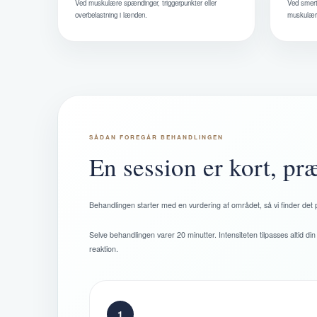
Ved muskulære spændinger, triggerpunkter eller
Ved smert
overbelastning i lænden.
muskulære
SÅDAN FOREGÅR BEHANDLINGEN
En session er kort, pr
Behandlingen starter med en vurdering af området, så vi finder det 
Selve behandlingen varer 20 minutter. Intensiteten tilpasses altid d
reaktion.
1