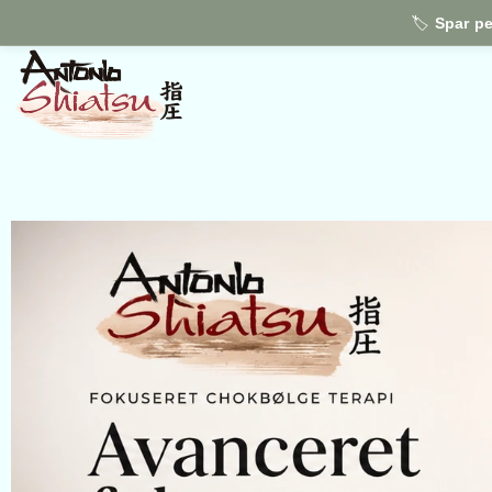
🏷️
Spar p