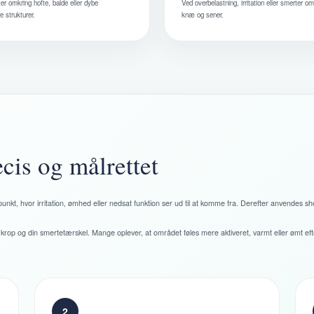
er omkring hofte, balde eller dybe
Ved overbelastning, irritation eller smerter om
 strukturer.
knæ og sener.
æcis og målrettet
punkt, hvor irritation, ømhed eller nedsat funktion ser ud til at komme fra. Derefter anvendes 
in krop og din smertetærskel. Mange oplever, at området føles mere aktiveret, varmt eller ømt 
2