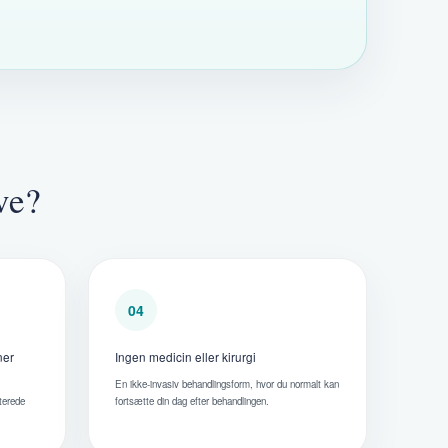
ve?
04
ner
Ingen medicin eller kirurgi
En ikke-invasiv behandlingsform, hvor du normalt kan
iterede
fortsætte din dag efter behandlingen.