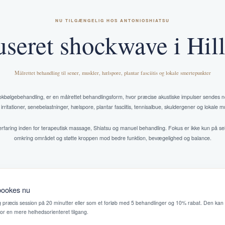
NU TILGÆNGELIG HOS ANTONIOSHIATSU
seret shockwave i Hil
Målrettet behandling til sener, muskler, hælspore, plantar fasciitis og lokale smertepunkter
kbølgebehandling, er en målrettet behandlingsform, hvor præcise akustiske impulser sendes 
ritationer, senebelastninger, hælspore, plantar fasciitis, tennisalbue, skuldergener og lokale
faring inden for terapeutisk massage, Shiatsu og manuel behandling. Fokus er ikke kun på se
omkring området og støtte kroppen mod bedre funktion, bevægelighed og balance.
bookes nu
g præcis session på 20 minutter eller som et forløb med 5 behandlinger og 10% rabat. Den k
or en mere helhedsorienteret tilgang.