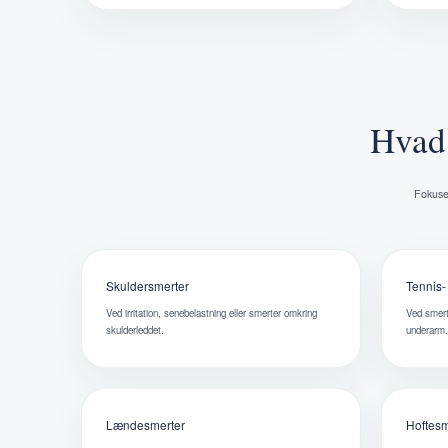
Hvad 
Fokuser
Skuldersmerter
Tennis-
Ved irritation, senebelastning eller smerter omkring
Ved smert
skulderleddet.
underarm
Lændesmerter
Hoftesm