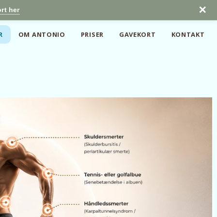
✕
rt her
R
OM ANTONIO
PRISER
GAVEKORT
KONTAKT