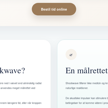
Bestil tid online
🌿
ckwave?
En målrettet
e ned i vævet end almindelig radial
Shockwave tilfører ikke medicin og k
 anvendes meget målrettet ved
naturlige reaktioner.
De akustiske impulser kan stimulere bl
nnem længere tid, eller når kroppen
betingelser for at komme videre i pr