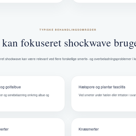
TYPISKE BEHANDLINGSOMRÅDER
kan fokuseret shockwave bruge
et shockwave kan være relevant ved flere forskellige smerte- og overbelastningsproblemer i 
 og golfalbue
Hælspore og plantar fasciitis
er og senebelastning omkring albue og
Ved smerter under hælen eller irritation i sv
.
erter
Knæsmerter