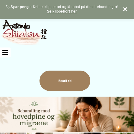
🏷️
Spar penge:
Køb et klippekort og få rabat på dine behandlinger!
✕
Se klippekort her
Bestil tid