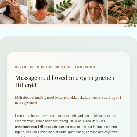
HOVEDPINE, MIGRÆNE OG NAKKESPÆNDINGER
Massage mod hovedpine og migræne i
Hillerød
Målrettet behandling med fokus på nakke, skuldre, kæbe, stress og ro i
nervesystemet
Lider du af hyppig hovedpine, spændingshovedpine, nakkespændinger
eller migræne, som påvirker din energi, søvn og livskvalitet? Hos
arbejder jeg med en rolig og helhedsorienteret
antonioshiatsu i Hillerød
tilgang, der kan hjælpe med at lindre spændinger, berolige nervesystemet