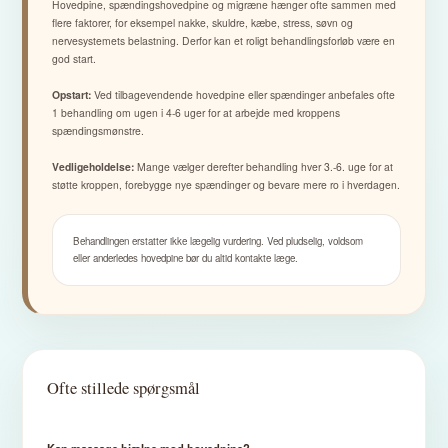
Hovedpine, spændingshovedpine og migræne hænger ofte sammen med
flere faktorer, for eksempel nakke, skuldre, kæbe, stress, søvn og
nervesystemets belastning. Derfor kan et roligt behandlingsforløb være en
god start.
Opstart:
Ved tilbagevendende hovedpine eller spændinger anbefales ofte
1 behandling om ugen i 4-6 uger for at arbejde med kroppens
spændingsmønstre.
Vedligeholdelse:
Mange vælger derefter behandling hver 3.-6. uge for at
støtte kroppen, forebygge nye spændinger og bevare mere ro i hverdagen.
Behandlingen erstatter ikke lægelig vurdering. Ved pludselig, voldsom
eller anderledes hovedpine bør du altid kontakte læge.
Ofte stillede spørgsmål
Kan massage hjælpe mod hovedpine?