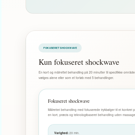
FOKUSERET SHOCKWAVE
Kun fokuseret shockwave
En kort og målrettet behandling på 20 minutter til specifikke områd
vælges alene eller som et forløb med 5 behandlinger.
Fokuseret shockwave
Målrettet behandling med fokuserede trykbølger til et konkre
en kort, præcis og teknologibaseret behandling uden massage
Varighed:
20 min.