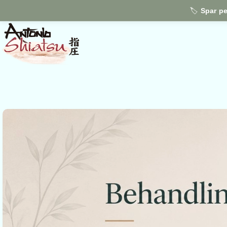
🏷️
Spar p