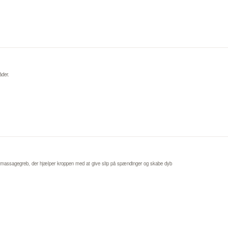
åder.
 massagegreb, der hjælper kroppen med at give slip på spændinger og skabe dyb