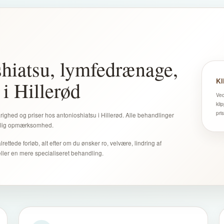
shiatsu, lymfedrænage,
Kl
i Hillerød
Ved
kli
pri
righed og priser hos antonioshiatsu i Hillerød. Alle behandlinger
særlig opmærksomhed.
ttede forløb, alt efter om du ønsker ro, velvære, lindring af
ler en mere specialiseret behandling.