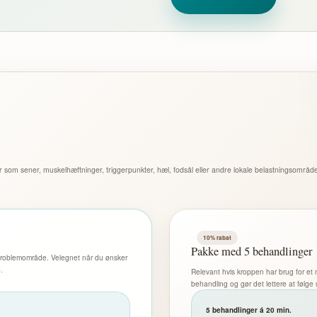
er som sener, muskelhæftninger, triggerpunkter, hæl, fodsål eller andre lokale belastningsområ
10% rabat
Pakke med 5 behandlinger
t problemområde. Velegnet når du ønsker
.
Relevant hvis kroppen har brug for et m
behandling og gør det lettere at følge 
5 behandlinger á 20 min.