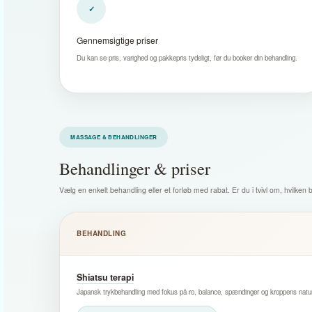
✓
Gennemsigtige priser
Du kan se pris, varighed og pakkepris tydeligt, før du booker din behandling.
MASSAGE & BEHANDLINGER
Behandlinger & priser
Vælg en enkelt behandling eller et forløb med rabat. Er du i tvivl om, hvilken
BEHANDLING
Shiatsu terapi
Japansk trykbehandling med fokus på ro, balance, spændinger og kroppens natur