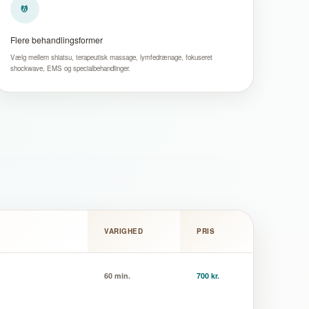
💆
Flere behandlingsformer
Vælg mellem shiatsu, terapeutisk massage, lymfedrænage, fokuseret
shockwave, EMS og specialbehandlinger.
VARIGHED
PRIS
60 min.
700 kr.