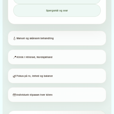
Spørgsmål og svar
💧
Manuel og skånsom behandling
📍
Klinik i Hillerød, Nordsjælland
🌿
Fokus på ro, lethed og balance
🤲
Individuelt tilpasset hver klient