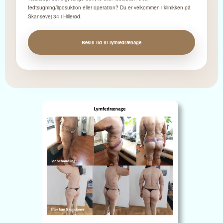
fedtsugning/liposuktion eller operation? Du er velkommen i klinikken på
Skansevej 34 i Hillerød.
Bestil tid til lymfedrænage