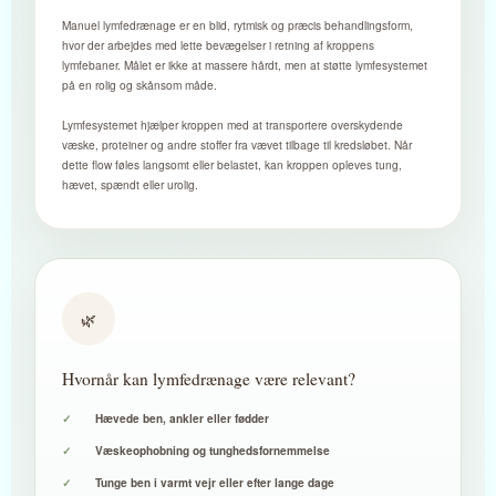
Manuel lymfedrænage er en blid, rytmisk og præcis behandlingsform,
hvor der arbejdes med lette bevægelser i retning af kroppens
lymfebaner. Målet er ikke at massere hårdt, men at støtte lymfesystemet
på en rolig og skånsom måde.
Lymfesystemet hjælper kroppen med at transportere overskydende
væske, proteiner og andre stoffer fra vævet tilbage til kredsløbet. Når
dette flow føles langsomt eller belastet, kan kroppen opleves tung,
hævet, spændt eller urolig.
🌿
Hvornår kan lymfedrænage være relevant?
Hævede ben, ankler eller fødder
Væskeophobning og tunghedsfornemmelse
Tunge ben i varmt vejr eller efter lange dage