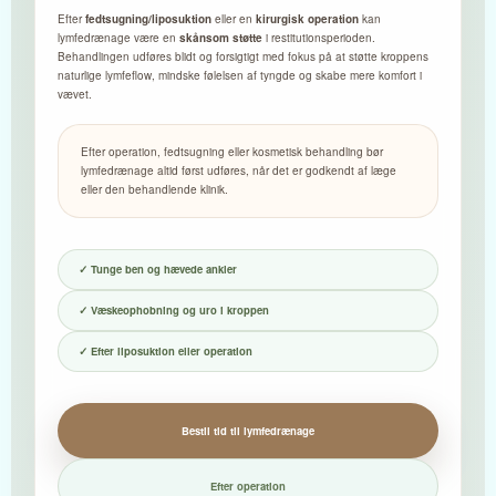
Efter
fedtsugning/liposuktion
eller en
kirurgisk operation
kan
lymfedrænage være en
skånsom støtte
i restitutionsperioden.
Behandlingen udføres blidt og forsigtigt med fokus på at støtte kroppens
naturlige lymfeflow, mindske følelsen af tyngde og skabe mere komfort i
vævet.
Efter operation, fedtsugning eller kosmetisk behandling bør
lymfedrænage altid først udføres, når det er godkendt af læge
eller den behandlende klinik.
✓ Tunge ben og hævede ankler
✓ Væskeophobning og uro i kroppen
✓ Efter liposuktion eller operation
Bestil tid til lymfedrænage
Efter operation