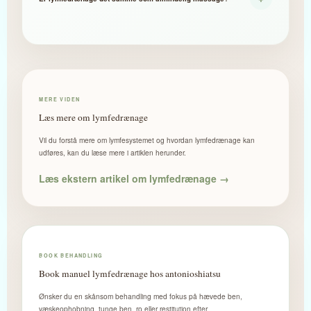
hyppigheden af din situation og anbefalingerne fra læge, kirurg eller
klinik.
Nej. Almindelig massage arbejder ofte dybere i musklerne.
Lymfedrænage er meget blidere og arbejder primært med lette, rytmiske
teknikker, der støtter kroppens naturlige lymfeflow.
MERE VIDEN
Læs mere om lymfedrænage
Vil du forstå mere om lymfesystemet og hvordan lymfedrænage kan
udføres, kan du læse mere i artiklen herunder.
Læs ekstern artikel om lymfedrænage →
BOOK BEHANDLING
Book manuel lymfedrænage hos antonioshiatsu
Ønsker du en skånsom behandling med fokus på hævede ben,
væskeophobning, tunge ben, ro eller restitution efter