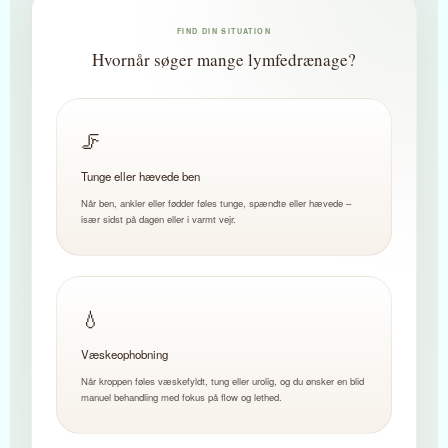
FIND DIN SITUATION
Hvornår søger mange lymfedrænage?
🦵
Tunge eller hævede ben
Når ben, ankler eller fødder føles tunge, spændte eller hævede –
især sidst på dagen eller i varmt vejr.
💧
Væskeophobning
Når kroppen føles væskefyldt, tung eller urolig, og du ønsker en blid
manuel behandling med fokus på flow og lethed.