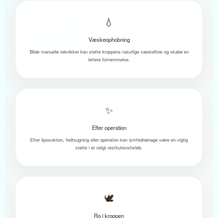
💧
Væskeophobning
Blide manuelle teknikker kan støtte kroppens naturlige væskeflow og skabe en
lettere fornemmelse.
✨
Efter operation
Efter liposuktion, fedtsugning eller operation kan lymfedrænage være en vigtig
støtte i et roligt restitutionsforløb.
🕊️
Ro i kroppen