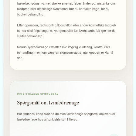
hævelse, rødme, varme, stærke smerter, feber, åndenød, mistanke om
blodprop eller uforklarlige symptomer bør du kontakte læge, før du
booker behandling.
Efter operation, fedtsugning/liposuktion eller andre kosmetiske indgreb
bør du altid følge lægens, kirurgens eller klinikkens anbefalinger, før du
starter behandling.
Manuel lymfedrænage erstatter ikke lægelig vurdering, kontrol eller
behandling, men kan være en skånsom støtte, når kroppen er klar til
det.
OFTE STILLEDE SPØRGSMÅL
Spørgsmål om lymfedrænage
Her finder du korte svar på de mest almindelige spørgsmål om manuel
lymfedrænage hos antonioshiatsu i Hillerød.