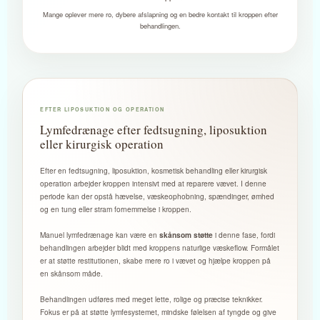
Mange oplever mere ro, dybere afslapning og en bedre kontakt til kroppen efter
behandlingen.
EFTER LIPOSUKTION OG OPERATION
Lymfedrænage efter fedtsugning, liposuktion
eller kirurgisk operation
Efter en fedtsugning, liposuktion, kosmetisk behandling eller kirurgisk
operation arbejder kroppen intensivt med at reparere vævet. I denne
periode kan der opstå hævelse, væskeophobning, spændinger, ømhed
og en tung eller stram fornemmelse i kroppen.
Manuel lymfedrænage kan være en
i denne fase, fordi
skånsom støtte
behandlingen arbejder blidt med kroppens naturlige væskeflow. Formålet
er at støtte restitutionen, skabe mere ro i vævet og hjælpe kroppen på
en skånsom måde.
Behandlingen udføres med meget lette, rolige og præcise teknikker.
Fokus er på at støtte lymfesystemet, mindske følelsen af tyngde og give