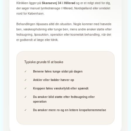
Klinikken ligger på
og er et roligt sted for dig,
Skansevej 34 i Hillerød
der søger manuel lymfedrænage i Hillerød, Nordsjælland eller området
nord for København.
Behandlingen tilpasses altid din situation. Nogle kommer med hævede
ben, væskeophobning eller tunge ben, mens andre ønsker støtte efter
fedtsugning, liposuktion, operation eller kosmetisk behandling, når det
er godkendt af læge eller klinik.
Typiske grunde til at booke
Benene føles tunge sidst på dagen
Ankler eller fødder hæver op
Kroppen føles væskefyldt eller spændt
Du ønsker blid støtte efter fedtsugning eller
operation
Du ønsker mere ro og en lettere kropsfornemmelse