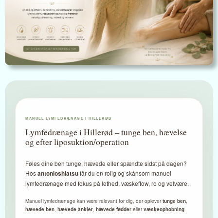
MANUEL LYMFEDRÆNAGE I HILLERØD
Lymfedrænage i Hillerød – tunge ben, hævelse
og efter liposuktion/operation
Føles dine ben tunge, hævede eller spændte sidst på dagen?
Hos
får du en rolig og skånsom manuel
antonioshiatsu
lymfedrænage med fokus på lethed, væskeflow, ro og velvære.
Manuel lymfedrænage kan være relevant for dig, der oplever
tunge ben
,
hævede ben
,
hævede ankler
,
hævede fødder
eller
væskeophobning
.