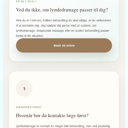
ER DU I TVIVL?
Ved du ikke, om lymfedrænage passer til dig?
Hvis du er i tvivl om, hvilken behandling du skal vælge, er du velkommen
til at kontakte mig. Jeg hjælper dig gerne med at vurdere, om
lymfedrænage, terapeutisk massage eller en anden behandling passer
bedst til din situation.
Bestil tid online
⚕️
SIKKERHED FØRST
Hvornår bør du kontakte læge først?
Lymfedrænage er normalt en meget blid behandling, men ved pludselig