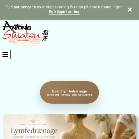
🏷️
Spar penge:
Køb et klippekort og få rabat på dine behandlinger!
✕
Se klippekort her
Bestil lymfedrænage
Tunge ben · hævelse · efter fedtsugning