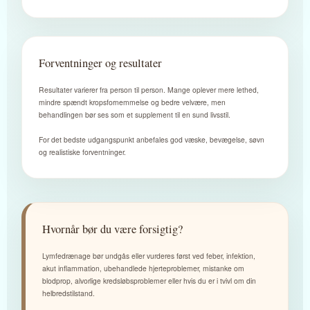
Forventninger og resultater
Resultater varierer fra person til person. Mange oplever mere lethed,
mindre spændt kropsfornemmelse og bedre velvære, men
behandlingen bør ses som et supplement til en sund livsstil.
For det bedste udgangspunkt anbefales god væske, bevægelse, søvn
og realistiske forventninger.
Hvornår bør du være forsigtig?
Lymfedrænage bør undgås eller vurderes først ved feber, infektion,
akut inflammation, ubehandlede hjerteproblemer, mistanke om
blodprop, alvorlige kredsløbsproblemer eller hvis du er i tvivl om din
helbredstilstand.