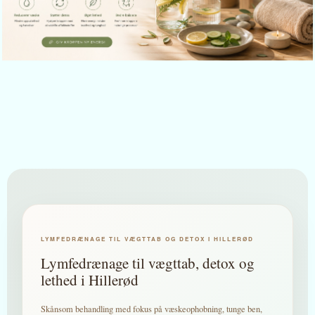
LYMFEDRÆNAGE TIL VÆGTTAB OG DETOX I HILLERØD
Lymfedrænage til vægttab, detox og
lethed i Hillerød
Skånsom behandling med fokus på væskeophobning, tunge ben,