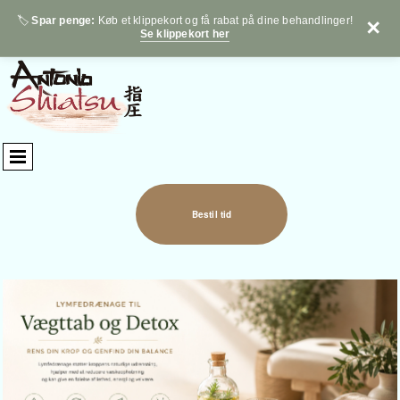
🏷️
Spar penge:
Køb et klippekort og få rabat på dine behandlinger!
✕
Se klippekort her
Bestil tid