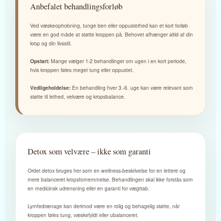
Anbefalet behandlingsforløb
Ved væskeophobning, tunge ben eller oppustethed kan et kort forløb
være en god måde at støtte kroppen på. Behovet afhænger altid af din
krop og din livsstil.
Opstart:
Mange vælger 1-2 behandlinger om ugen i en kort periode,
hvis kroppen føles meget tung eller oppustet.
Vedligeholdelse:
En behandling hver 3.-6. uge kan være relevant som
støtte til lethed, velvære og kropsbalance.
Detox som velvære – ikke som garanti
Ordet detox bruges her som en wellness-beskrivelse for en lettere og
mere balanceret kropsfornemmelse. Behandlingen skal ikke forstås som
en medicinsk udrensning eller en garanti for vægttab.
Lymfedrænage kan derimod være en rolig og behagelig støtte, når
kroppen føles tung, væskefyldt eller ubalanceret.