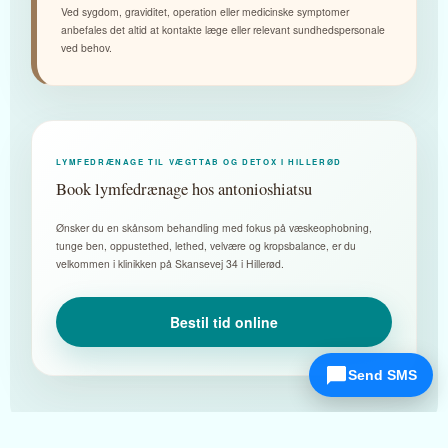
Ved sygdom, graviditet, operation eller medicinske symptomer
anbefales det altid at kontakte læge eller relevant sundhedspersonale
ved behov.
LYMFEDRÆNAGE TIL VÆGTTAB OG DETOX I HILLERØD
Book lymfedrænage hos antonioshiatsu
Ønsker du en skånsom behandling med fokus på væskeophobning,
tunge ben, oppustethed, lethed, velvære og kropsbalance, er du
velkommen i klinikken på Skansevej 34 i Hillerød.
Bestil tid online
Send SMS