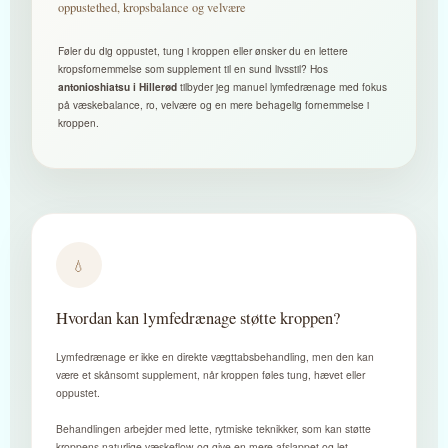
oppustethed, kropsbalance og velvære
Føler du dig oppustet, tung i kroppen eller ønsker du en lettere
kropsfornemmelse som supplement til en sund livsstil? Hos
tilbyder jeg manuel lymfedrænage med fokus
antonioshiatsu i Hillerød
på væskebalance, ro, velvære og en mere behagelig fornemmelse i
kroppen.
💧
Hvordan kan lymfedrænage støtte kroppen?
Lymfedrænage er ikke en direkte vægttabsbehandling, men den kan
være et skånsomt supplement, når kroppen føles tung, hævet eller
oppustet.
Behandlingen arbejder med lette, rytmiske teknikker, som kan støtte
kroppens naturlige væskeflow og give en mere afslappet og let